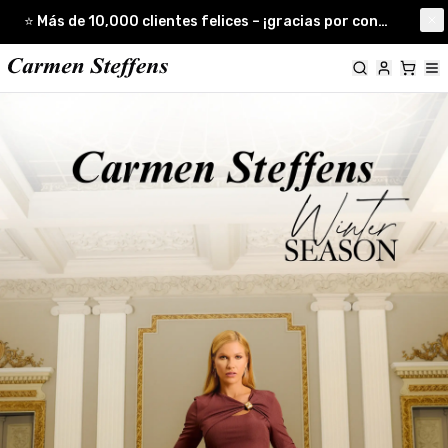
Carmen Steffens
⭐ Más de 10,000 clientes felices – ¡gracias por confiar en nosotros! ✅ Pagos 100% seguros y protegidos
Cl